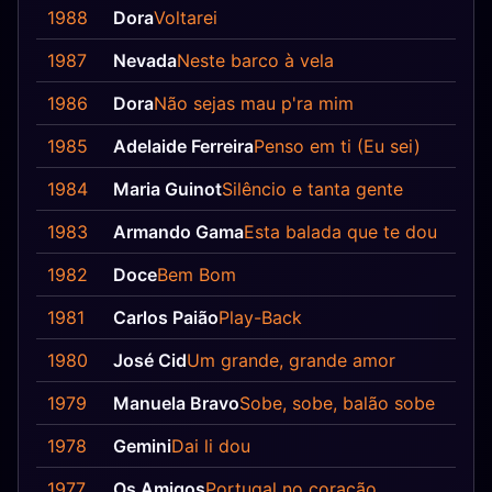
1988
Dora
Voltarei
1987
Nevada
Neste barco à vela
1986
Dora
Não sejas mau p'ra mim
1985
Adelaide Ferreira
Penso em ti (Eu sei)
1984
Maria Guinot
Silêncio e tanta gente
1983
Armando Gama
Esta balada que te dou
1982
Doce
Bem Bom
1981
Carlos Paião
Play-Back
1980
José Cid
Um grande, grande amor
1979
Manuela Bravo
Sobe, sobe, balão sobe
1978
Gemini
Dai li dou
1977
Os Amigos
Portugal no coração