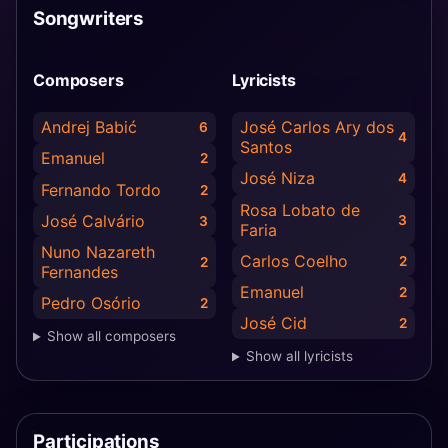
Songwriters
Composers
Lyricists
Andrej Babić
José Carlos Ary dos
6
4
Santos
Emanuel
2
José Niza
4
Fernando Tordo
2
Rosa Lobato de
José Calvário
3
3
Faria
Nuno Nazareth
Carlos Coelho
2
2
Fernandes
Emanuel
2
Pedro Osório
2
José Cid
2
Show all composers
Show all lyricists
Participations