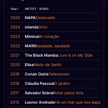
Year
ARTIST · SONG
2025
NAPA
Deslocado
2024
iolanda
Grito
2023
Mimicat
Ai coração
2022
MARO
saudade, saudade
2021
The Black Mamba
Love Is on My Side
2020
Elisa
Medo de Sentir
2019
Conan Osíris
Telemóveis
2018
Cláudia Pascoal
O jardim
2017
Salvador Sobral
Amar pelos dois
2015
Leonor Andrade
Há um mar que nos separa