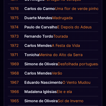
1976
Carlos do Carmo
Uma flor de verde pinho
1975
Duarte Mendes
Madrugada
1974
Paulo de Carvalho
E Depois do Adeus
1973
Fernando Tordo
Tourada
1972
Carlos Mendes
A Festa da Vida
1971
Tonicha
Menina do Alto da Serra
1969
Simone de Oliveira
Desfolhada portuguesa
1968
Carlos Mendes
Verão
1967
Eduardo Nascimento
O Vento Mudou
1966
Madalena Iglésias
Ele e ela
1965
Simone de Oliveira
Sol de Inverno