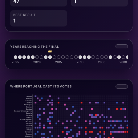
47
1
BEST RESULT
1
YEARS REACHING THE FINAL
WHERE PORTUGAL CAST ITS VOTES
Albania
Armenia
Australia
Austria
Azerbaijan
Belarus
Belgium
Bosnia and Herzegovina
Bulgaria
Croatia
Cyprus
Czech Republic
Denmark
Estonia
Finland
France
Georgia
Germany
Greece
Hungary