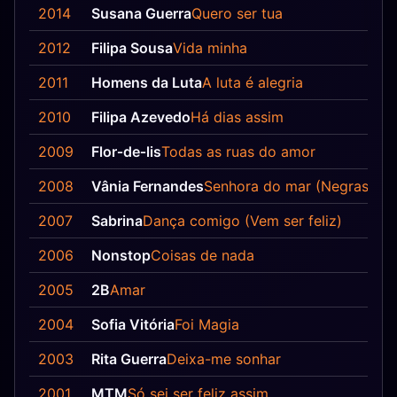
2014
Susana Guerra
Quero ser tua
2012
Filipa Sousa
Vida minha
2011
Homens da Luta
A luta é alegria
2010
Filipa Azevedo
Há dias assim
2009
Flor‐de‐lis
Todas as ruas do amor
2008
Vânia Fernandes
Senhora do mar (Negras águ
2007
Sabrina
Dança comigo (Vem ser feliz)
2006
Nonstop
Coisas de nada
2005
2B
Amar
2004
Sofia Vitória
Foi Magia
2003
Rita Guerra
Deixa-me sonhar
2001
MTM
Só sei ser feliz assim