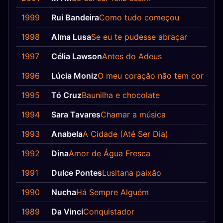
1999
Rui Bandeira
Como tudo começou
1998
Alma Lusa
Se eu te pudesse abraçar
1997
Célia Lawson
Antes do Adeus
1996
Lúcia Moniz
O meu coração não tem cor
1995
Tó Cruz
Baunilha e chocolate
1994
Sara Tavares
Chamar a música
1993
Anabela
A Cidade (Até Ser Dia)
1992
Dina
Amor de Água Fresca
1991
Dulce Pontes
Lusitana paixão
1990
Nucha
Há Sempre Alguém
1989
Da Vinci
Conquistador