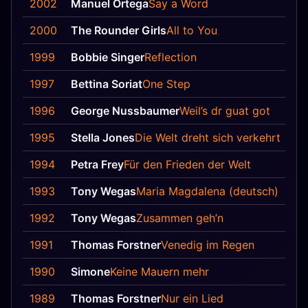
2002
Manuel Ortega
Say a Word
2000
The Rounder Girls
All to You
1999
Bobbie Singer
Reflection
1997
Bettina Soriat
One Step
1996
George Nussbaumer
Weil’s dr guat got
1995
Stella Jones
Die Welt dreht sich verkehrt
1994
Petra Frey
Für den Frieden der Welt
1993
Tony Wegas
Maria Magdalena (deutsch)
1992
Tony Wegas
Zusammen geh’n
1991
Thomas Forstner
Venedig im Regen
1990
Simone
Keine Mauern mehr
1989
Thomas Forstner
Nur ein Lied