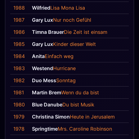
1988
Wilfried
Lisa Mona Lisa
1987
Gary Lux
Nur noch Gefühl
1986
Timna Brauer
Die Zeit ist einsam
1985
Gary Lux
Kinder dieser Welt
1984
Anita
Einfach weg
1983
Westend
Hurricane
1982
Duo Mess
Sonntag
1981
Martin Brem
Wenn du da bist
1980
Blue Danube
Du bist Musik
1979
Christina Simon
Heute in Jerusalem
1978
Springtime
Mrs. Caroline Robinson