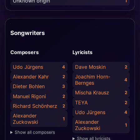
Unknown origin
1
Songwriters
Composers
Lyricists
Udo Jürgens
Dave Moskin
4
2
Alexander Kahr
Joachim Horn-
2
4
Bernges
Dieter Bohlen
3
Mischa Krausz
2
Manuel Rigoni
2
TEYA
2
Richard Schönherz
2
Udo Jürgens
4
Alexander
1
Zuckowski
Alexander
1
Zuckowski
Show all composers
Show all lyricists