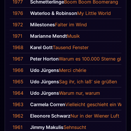
1977
Schmetterlinge
Boom Boom Boomerang
1976
Waterloo & Robinson
My Little World
1972
Milestones
Falter im Wind
1971
Marianne Mendt
Musik
1968
Karel Gott
Tausend Fenster
1967
Peter Horton
Warum es 100.000 Sterne gibt
1966
Udo Jürgens
Merci chérie
1965
Udo Jürgens
Sag ihr, ich laß’ sie grüßen
1964
Udo Jürgens
Warum nur, warum
1963
Carmela Corren
Vielleicht geschieht ein Wund
1962
Eleonore Schwarz
Nur in der Wiener Luft
1961
Jimmy Makulis
Sehnsucht