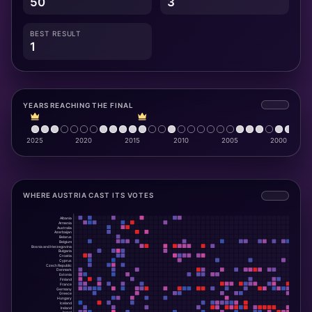
50
3
BEST RESULT
1
YEARS REACHING THE FINAL
WHERE AUSTRIA CAST ITS VOTES
Albania
Armenia
Australia
Azerbaijan
Belarus
Belgium
Bosnia and Herzegovina
Bulgaria
Croatia
Cyprus
Czech Republic
Denmark
Estonia
Finland
France
Germany
Greece
Hungary
Iceland
Ireland