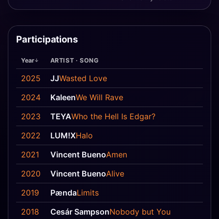
Participations
Year
ARTIST · SONG
2025
JJ
Wasted Love
2024
Kaleen
We Will Rave
2023
TEYA
Who the Hell Is Edgar?
2022
LUM!X
Halo
2021
Vincent Bueno
Amen
2020
Vincent Bueno
Alive
2019
Pænda
Limits
2018
Cesár Sampson
Nobody but You