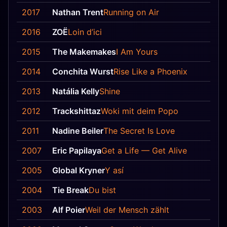
2017
Nathan Trent
Running on Air
2016
ZOË
Loin d’ici
2015
The Makemakes
I Am Yours
2014
Conchita Wurst
Rise Like a Phoenix
2013
Natália Kelly
Shine
2012
Trackshittaz
Woki mit deim Popo
2011
Nadine Beiler
The Secret Is Love
2007
Eric Papilaya
Get a Life — Get Alive
2005
Global Kryner
Y así
2004
Tie Break
Du bist
2003
Alf Poier
Weil der Mensch zählt