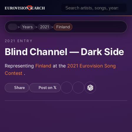
Home
Years
2021
Finland
2021 ENTRY
Blind Channel — Dark Side
Representing
Finland
at the
2021 Eurovision Song
Contest
.
Post on 𝕏
Share
YouTube
Spotify
MusicBrainz