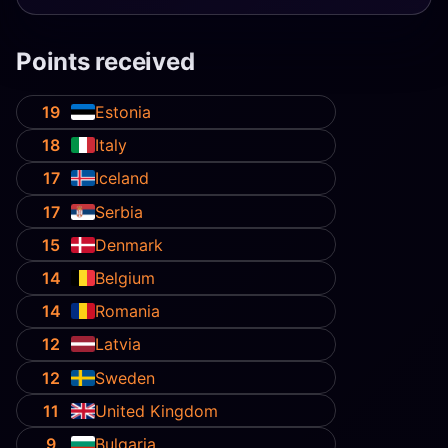
Points received
19
Estonia
18
Italy
17
Iceland
17
Serbia
15
Denmark
14
Belgium
14
Romania
12
Latvia
12
Sweden
11
United Kingdom
9
Bulgaria