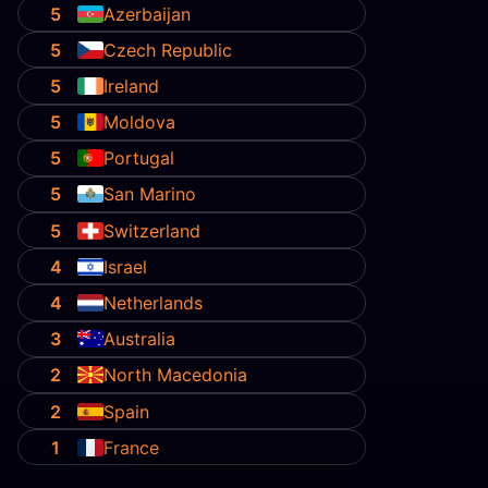
5
Azerbaijan
5
Czech Republic
5
Ireland
5
Moldova
5
Portugal
5
San Marino
5
Switzerland
4
Israel
4
Netherlands
3
Australia
2
North Macedonia
2
Spain
1
France