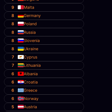
9
Malta
8
Germany
8
Poland
8
Russia
8
Slovenia
8
Ukraine
7
Cyprus
7
Lithuania
6
Albania
6
Croatia
6
Greece
6
Norway
5
Austria