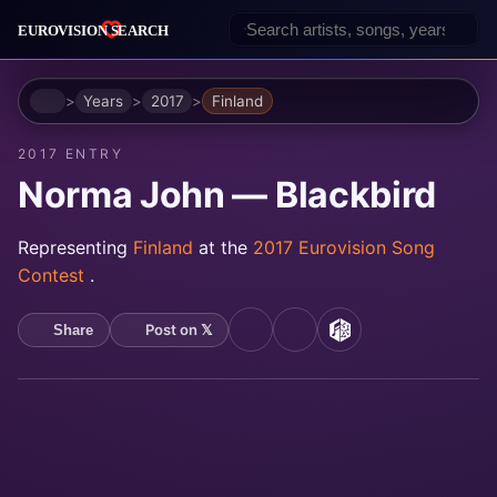
Home
Years
2017
Finland
2017 ENTRY
Norma John — Blackbird
Representing
Finland
at the
2017 Eurovision Song
Contest
.
Post on 𝕏
Share
YouTube
Spotify
MusicBrainz